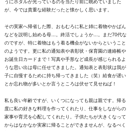
うにホタルが光っているのを当たり前に眺めていました
が、今では貴重な経験だったと懐かしく思います。
その実家へ帰省した際、おもむろに私と姉に着物やかばん
などを説明し始める母…。終活でしょうか…。まだ70代な
のですが、特に着物はもう着る機会がないからということ
のようです。更に私の通知表や表彰状・保育園の連絡帳や
お誕生日カードまで！写真や手形など成長が感じられるよ
うな思い出は母に任せてきました。通知表と表彰状は我が
子に自慢するために持ち帰ってきました（笑）給食が遅い
とか忘れ物が多いとか言うところは伏せて見せねば！
私も良い年齢ですが、いくつになっても親は親です。帰る
度に私の好きな料理を作ってくれたり、仕事をしながらの
家事や育児を心配してくれたり。子供たちが大きくなって
からはなかなか実家に帰ることができませんが、なるべく