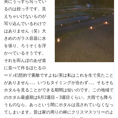
央にうっすら写ってい
るのは姪っ子です。
見
えちゃいけないものが
写り込んでいるわけで
はありません（笑）大
きめのガラス容器に水
を張り、ろうそくを浮
かべているそうです。
それを田んぼのあぜ道
に並べて作るほたるロ
ード♪幻想的で素敵ですよね♪実は私はこれを生で見たこと
がありません…。いつもタイミングが合わず…。そもそも
ホタルを見ることができる期間は短いのです。この地域で
のホタル最盛期は6月2週目～3週目くらい。大雨でも降ろ
うものなら、あっという間にホタルは流されていなくなっ
てしまいます。昔は家の周りの林にクリスマスツリーのよ