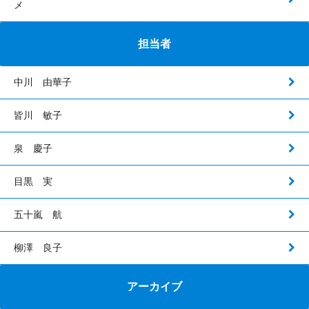
メ
担当者
中川 由華子
皆川 敏子
泉 慶子
目黒 実
五十嵐 航
柳澤 良子
アーカイブ