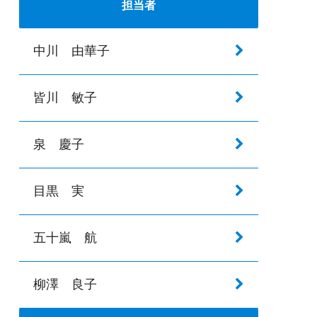
担当者
中川 由華子
皆川 敏子
泉 慶子
目黒 実
五十嵐 航
柳澤 良子