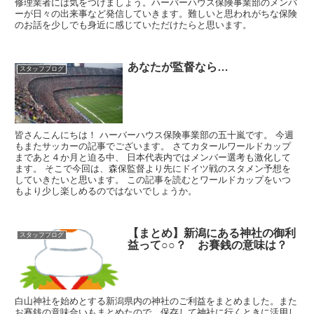
修理業者には気をつけましょう。ハーバーハウス保険事業部のメンバ
ーが日々の出来事など発信していきます。難しいと思われがちな保険
のお話を少しでも身近に感じていただけたらと思います。
あなたが監督なら…
スタッフブログ
皆さんこんにちは！ ハーバーハウス保険事業部の五十嵐です。 今週
もまたサッカーの記事でございます。 さてカタールワールドカップ
まであと４か月と迫る中、 日本代表内ではメンバー選考も激化して
ます。 そこで今回は、森保監督より先にドイツ戦のスタメン予想を
していきたいと思います。 この記事を読むとワールドカップをいつ
もより少し楽しめるのではないでしょうか。
【まとめ】新潟にある神社の御利
スタッフブログ
益って○○？ お賽銭の意味は？
白山神社を始めとする新潟県内の神社のご利益をまとめました。また
お賽銭の意味合いもまとめたので、保存して神社に行くときに活用し