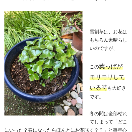
雪割草は、お花は
もちろん素晴らし
いのですが、
葉っぱが
この
モリモリして
いる時
も大好き
です。
冬の間は全部枯れ
てしまって「どこ
にいった？春になったらほんとにお花咲く？？」と毎年心