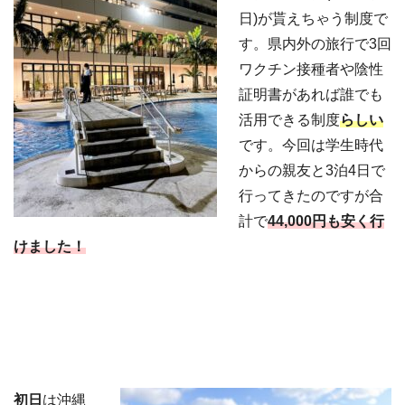
日)が貰えちゃう制度で
す。県内外の旅行で3回
ワクチン接種者や陰性
証明書があれば誰でも
活用できる制度
らしい
です。今回は学生時代
からの親友と3泊4日で
行ってきたのですが合
計で
44,000円も安く行
けました！
初日
は沖縄