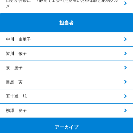
自分がお茶に！？静岡で出会った奥深いお茶体験と絶品グル
メ
担当者
中川 由華子
皆川 敏子
泉 慶子
目黒 実
五十嵐 航
柳澤 良子
アーカイブ