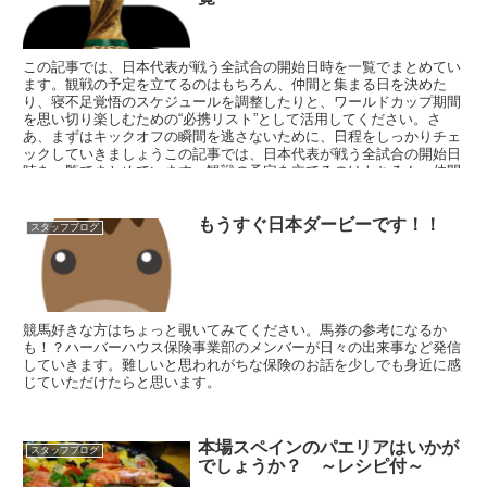
この記事では、日本代表が戦う全試合の開始日時を一覧でまとめてい
ます。観戦の予定を立てるのはもちろん、仲間と集まる日を決めた
り、寝不足覚悟のスケジュールを調整したりと、ワールドカップ期間
を思い切り楽しむための“必携リスト”として活用してください。さ
あ、まずはキックオフの瞬間を逃さないために、日程をしっかりチェ
ックしていきましょうこの記事では、日本代表が戦う全試合の開始日
時を一覧でまとめています。観戦の予定を立てるのはもちろん、仲間
と集まる日を決めたり、寝不足覚悟のスケジュールを調整したりと、
ワールドカップ期間を思い切り楽しむための“必携リスト”として活用
もうすぐ日本ダービーです！！
してください。さあ、まずはキックオフの瞬間を逃さないために、日
スタッフブログ
程をしっかりチェックしていきましょう
競馬好きな方はちょっと覗いてみてください。馬券の参考になるか
も！？ハーバーハウス保険事業部のメンバーが日々の出来事など発信
していきます。難しいと思われがちな保険のお話を少しでも身近に感
じていただけたらと思います。
本場スペインのパエリアはいかが
スタッフブログ
でしょうか？ ～レシピ付～