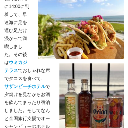
に14:00に到
着して、早
速海に足を
運び足だけ
浸かって満
喫しまし
た。その後
は
ウミカジ
テラス
でおしゃれな席
でタコスを食べて、
サザンビーチホテル
で
夕焼けを見ながらお酒
を飲んでまったり宿泊
しました。そしてなん
と全国旅行支援でオー
シャンビューのホテル