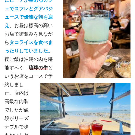
にピーチが望めるカフ
ェでスフレとグアバジ
ュースで優雅な朝を迎
え
、お昼は標高の高い
お店で街並みを見なが
ら
タコライスを食べま
ったりしていました。
夜ご飯は沖縄の肉を堪
能すべく、
琉球の牛
と
いうお店をコースで予
約しまし
た。店内は
高級な内装
でしたが値
段がリーズ
ナブルで味