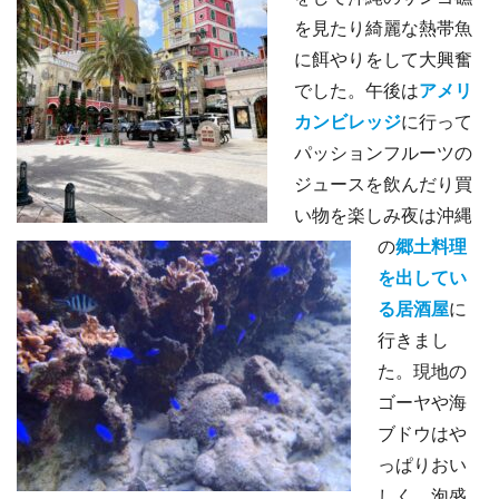
を見たり綺麗な熱帯魚
に餌やりをして大興奮
でした。午後は
アメリ
カンビレッジ
に行って
パッションフルーツの
ジュースを飲んだり買
い物を楽しみ夜は沖縄
の
郷土料理
を出してい
る居酒屋
に
行きまし
た。現地の
ゴーヤや海
ブドウはや
っぱりおい
しく、泡盛