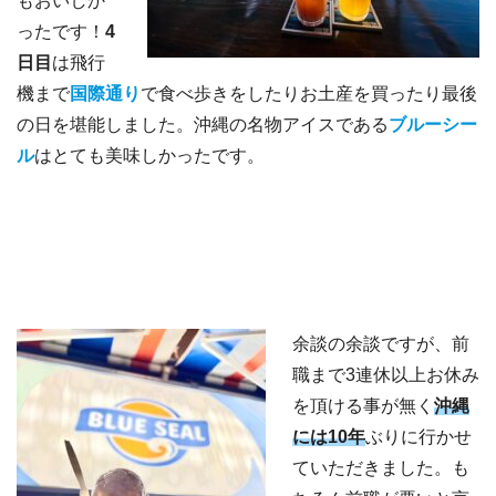
もおいしか
ったです！
4
日目
は飛行
機まで
国際通り
で食べ歩きをしたりお土産を買ったり最後
の日を堪能しました。沖縄の名物アイスである
ブルーシー
ル
はとても美味しかったです。
余談の余談ですが、前
職まで3連休以上お休み
を頂ける事が無く
沖縄
には
10年
ぶりに行かせ
ていただきました。も