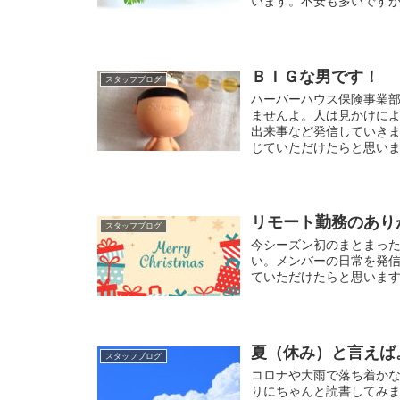
います。不安も多いです
ＢＩＧな男です！
スタッフブログ
ハーバーハウス保険事業部
ませんよ。人は見かけに
出来事など発信していき
じていただけたらと思い
リモート勤務のあり
スタッフブログ
今シーズン初のまとまっ
い。メンバーの日常を発
ていただけたらと思いま
夏（休み）と言えば
スタッフブログ
コロナや大雨で落ち着か
りにちゃんと読書してみ