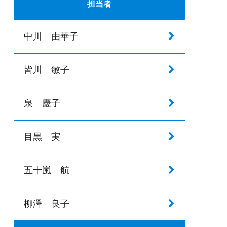
担当者
中川 由華子
皆川 敏子
泉 慶子
目黒 実
五十嵐 航
柳澤 良子