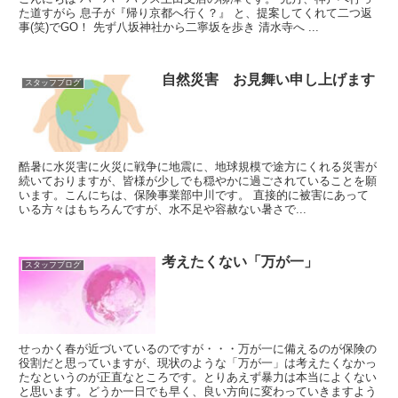
た道すがら 息子が『帰り京都へ行く？』 と、提案してくれて二つ返
事(笑)でGO！ 先ず八坂神社から二寧坂を歩き 清水寺へ ...
自然災害 お見舞い申し上げます
スタッフブログ
酷暑に水災害に火災に戦争に地震に、地球規模で途方にくれる災害が
続いておりますが、皆様が少しでも穏やかに過ごされていることを願
います。こんにちは、保険事業部中川です。 直接的に被害にあって
いる方々はもちろんですが、水不足や容赦ない暑さで...
考えたくない「万が一」
スタッフブログ
せっかく春が近づいているのですが・・・万が一に備えるのが保険の
役割だと思っていますが、現状のような「万が一」は考えたくなかっ
たなというのが正直なところです。とりあえず暴力は本当によくない
と思います。どうか一日でも早く、良い方向に変わっていきますよう