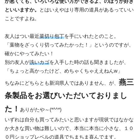
が悪くても、いろいろな使い方ができるよ、のほうが好き
といいますか。
とはいえやはり専用の道具があるっていい
ことですよね。
友人はつい最近
菜切り包丁
を手にいれたとのこと。
「葉物をざっくり切ってみたかった！」というのですが、
確かにやってみたい！
別の友人が
洗いカゴ
を入手した時の話も聞きましたが、
「ちょっと高かったけど、めちゃくちゃええねんw」
燕三
ちなみにどちらとも新潟県人ではありません、が、
条製品をお選びいただいておりまし
た！
ありがたや～(*^^*)
いずれは自分も買ってみたいと思いますが現状ではなかな
か大きな買い物は難しいので、本当に本当に小さな、１０
０円ショップレベルの道具でちまちま喜んでます。